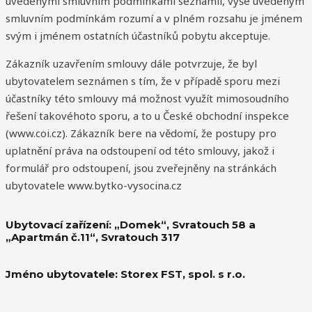
uvedenými smluvním podmínkami seznámil, výše uvedeným
smluvním podmínkám rozumí a v plném rozsahu je jménem
svým i jménem ostatních účastníků pobytu akceptuje.
Zákazník uzavřením smlouvy dále potvrzuje, že byl
ubytovatelem seznámen s tím, že v případě sporu mezi
účastníky této smlouvy má možnost využít mimosoudního
řešení takovéhoto sporu, a to u České obchodní inspekce
(www.coi.cz). Zákazník bere na vědomí, že postupy pro
uplatnění práva na odstoupení od této smlouvy, jakož i
formulář pro odstoupení, jsou zveřejněny na stránkách
ubytovatele www.bytko-vysocina.cz
Ubytovací zařízení: „Domek“, Svratouch 58 a
„Apartmán č.11“, Svratouch 317
Jméno ubytovatele: Storex FST, spol. s r.o.