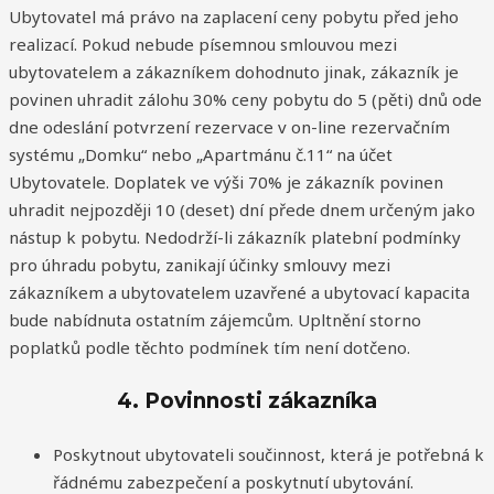
Ubytovatel má právo na zaplacení ceny pobytu před jeho
realizací. Pokud nebude písemnou smlouvou mezi
ubytovatelem a zákazníkem dohodnuto jinak, zákazník je
povinen uhradit zálohu 30% ceny pobytu do 5 (pěti) dnů ode
dne odeslání potvrzení rezervace v on-line rezervačním
systému „Domku“ nebo „Apartmánu č.11“ na účet
Ubytovatele. Doplatek ve výši 70% je zákazník povinen
uhradit nejpozději 10 (deset) dní přede dnem určeným jako
nástup k pobytu. Nedodrží-li zákazník platební podmínky
pro úhradu pobytu, zanikají účinky smlouvy mezi
zákazníkem a ubytovatelem uzavřené a ubytovací kapacita
bude nabídnuta ostatním zájemcům. Upltnění storno
poplatků podle těchto podmínek tím není dotčeno.
4. Povinnosti zákazníka
Poskytnout ubytovateli součinnost, která je potřebná k
řádnému zabezpečení a poskytnutí ubytování.