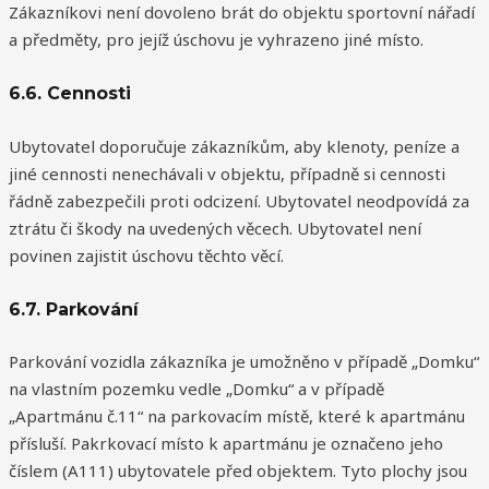
Zákazníkovi není dovoleno brát do objektu sportovní nářadí
a předměty, pro jejíž úschovu je vyhrazeno jiné místo.
6.6. Cennosti
Ubytovatel doporučuje zákazníkům, aby klenoty, peníze a
jiné cennosti nenechávali v objektu, případně si cennosti
řádně zabezpečili proti odcizení. Ubytovatel neodpovídá za
ztrátu či škody na uvedených věcech. Ubytovatel není
povinen zajistit úschovu těchto věcí.
6.7. Parkování
Parkování vozidla zákazníka je umožněno v případě „Domku“
na vlastním pozemku vedle „Domku“ a v případě
„Apartmánu č.11“ na parkovacím místě, které k apartmánu
přísluší. Pakrkovací místo k apartmánu je označeno jeho
číslem (A111) ubytovatele před objektem. Tyto plochy jsou