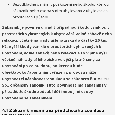
Bezodkladně oznámit poškození nebo škodu, kterou
zákazník nebo osoba s ním ubytovaná v ubytovacích
prostorách způsobil.
Zákazník je povinen uhradit případnou škodu vzniklou v
prostorách vyhrazených k ubytování, volné zábavě nebo
relaxaci, včetně náhrady ušlého zisku do částky 20 tis.
Kč. Vyšší škody vzniklé v prostorách vyhrazených k
ubytování, volné zábavě nebo relaxaci a to v plné výši,
včetně náhrady ušlého zisku ve výši platné ceny za
ubytování po celou dobu, po kterou bude
objekt/pokoj/apartmán vyřazen z provozu může
ubytovatel nárokovat v souladu se zákonem č. 89/2012
Sb., občanský zákoník. Tuto povinnost má zákazník i v
případě, že škodu způsobí děti nebo jiné osoby
ubytované se zákazníkem.
4.1 Zákazník nesmí bez předchozího souhlasu