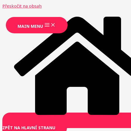
Přeskočit na obsah
MAIN MENU
ZPĚT NA HLAVNÍ STRANU