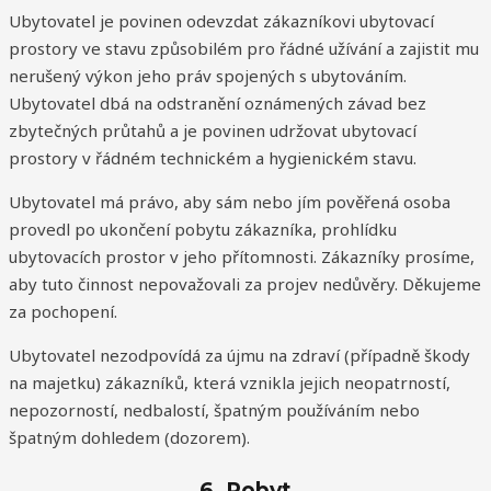
Ubytovatel je povinen odevzdat zákazníkovi ubytovací
prostory ve stavu způsobilém pro řádné užívání a zajistit mu
nerušený výkon jeho práv spojených s ubytováním.
Ubytovatel dbá na odstranění oznámených závad bez
zbytečných průtahů a je povinen udržovat ubytovací
prostory v řádném technickém a hygienickém stavu.
Ubytovatel má právo, aby sám nebo jím pověřená osoba
provedl po ukončení pobytu zákazníka, prohlídku
ubytovacích prostor v jeho přítomnosti. Zákazníky prosíme,
aby tuto činnost nepovažovali za projev nedůvěry. Děkujeme
za pochopení.
Ubytovatel nezodpovídá za újmu na zdraví (případně škody
na majetku) zákazníků, která vznikla jejich neopatrností,
nepozorností, nedbalostí, špatným používáním nebo
špatným dohledem (dozorem).
6. Pobyt