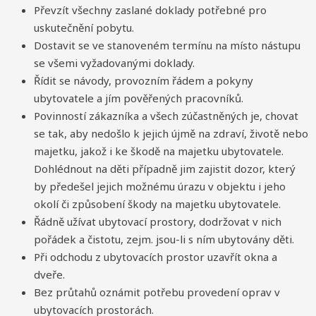
Převzít všechny zaslané doklady potřebné pro
uskutečnění pobytu.
Dostavit se ve stanoveném termínu na místo nástupu
se všemi vyžadovanými doklady.
Řídit se návody, provozním řádem a pokyny
ubytovatele a jím pověřených pracovníků.
Povinností zákazníka a všech zúčastněných je, chovat
se tak, aby nedošlo k jejich újmě na zdraví, životě nebo
majetku, jakož i ke škodě na majetku ubytovatele.
Dohlédnout na děti případně jim zajistit dozor, který
by předešel jejich možnému úrazu v objektu i jeho
okolí či způsobení škody na majetku ubytovatele.
Řádně užívat ubytovací prostory, dodržovat v nich
pořádek a čistotu, zejm. jsou-li s ním ubytovány děti.
Při odchodu z ubytovacích prostor uzavřít okna a
dveře.
Bez průtahů oznámit potřebu provedení oprav v
ubytovacích prostorách.